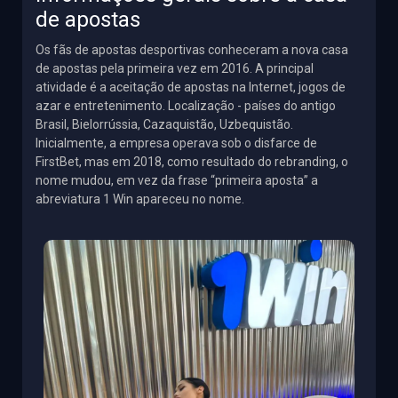
de apostas
Os fãs de apostas desportivas conheceram a nova casa
de apostas pela primeira vez em 2016. A principal
atividade é a aceitação de apostas na Internet, jogos de
azar e entretenimento. Localização - países do antigo
Brasil, Bielorrússia, Cazaquistão, Uzbequistão.
Inicialmente, a empresa operava sob o disfarce de
FirstBet, mas em 2018, como resultado do rebranding, o
nome mudou, em vez da frase “primeira aposta” a
abreviatura 1 Win apareceu no nome.