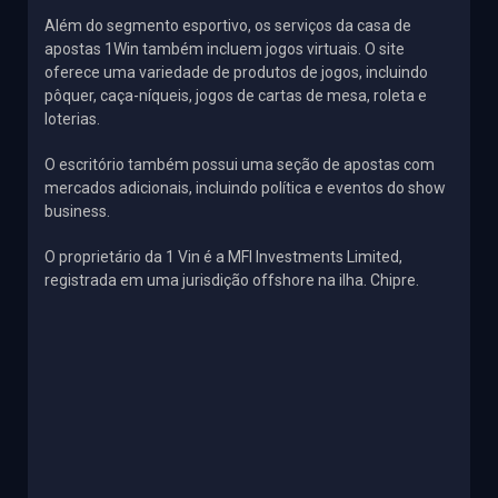
Além do segmento esportivo, os serviços da casa de
apostas 1Win também incluem jogos virtuais. O site
oferece uma variedade de produtos de jogos, incluindo
pôquer, caça-níqueis, jogos de cartas de mesa, roleta e
loterias.
O escritório também possui uma seção de apostas com
mercados adicionais, incluindo política e eventos do show
business.
O proprietário da 1 Vin é a MFI Investments Limited,
registrada em uma jurisdição offshore na ilha. Chipre.