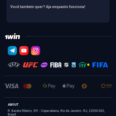
Você também quer? Aja enquanto funciona!
ABOUT
R. Barata Ribeiro, 391 - Copacabana, Rio de Janeiro - RJ, 22050-002,
Brasil