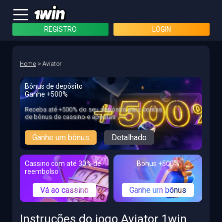
REGISTRO
LOGIN
Home
Aviator
Bônus de depósito
Ganhe +500%
Receba até +500% do seu depósito para contas
de bônus de cassino e apostas
Ganhe um bônus
Detalhado
Cassino com até 30% de
Bonus +500%
reembolso
Vá ao cassino
Ganhe um bônus
Instruções do jogo Aviator 1win