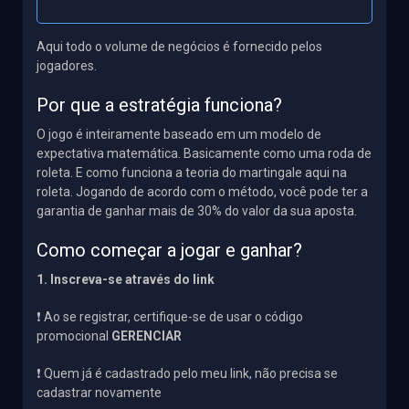
Aqui todo o volume de negócios é fornecido pelos
jogadores.
Por que a estratégia funciona?
O jogo é inteiramente baseado em um modelo de
expectativa matemática. Basicamente como uma roda de
roleta. E como funciona a teoria do martingale aqui na
roleta. Jogando de acordo com o método, você pode ter a
garantia de ganhar mais de 30% do valor da sua aposta.
Como começar a jogar e ganhar?
1. Inscreva-se através do link
❗️ Ao se registrar, certifique-se de usar o código
promocional
GERENCIAR
❗️ Quem já é cadastrado pelo meu link, não precisa se
cadastrar novamente