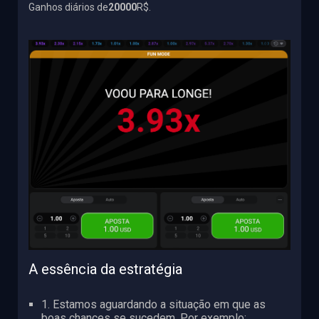
Ganhos diários de
20000
R$.
A essência da estratégia
1. Estamos aguardando a situação em que as
boas chances se sucedem. Por exemplo: