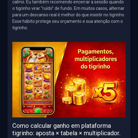
calmo. Eu também recomendo encerrar a sessão quando
o tigrinho virar “ruído” de fundo. Em muitos casos, alternar
para um descanso real é melhor do que insistir no tigrinho.
Esse hábito protege seu orçamento e sua atenção com o
tigrinho.
Como calcular ganho em plataforma
tigrinho: aposta × tabela × multiplicador.