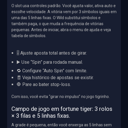
O slot usa controles padrão. Você ajusta valor, ativa auto e
escolhe velocidade. A vitória vem por 3 símbolos iguais em
uma das 5 linhas fixas. O Wild substitui símbolos e
também paga, o que muda a frequência de vitórias
pequenas. Antes de iniciar, abra o menu de ajuda e veja
tabela de símbolos.
🎚️ Ajuste aposta total antes de girar.
▶️ Use “Spin” para rodada manual.
🔁 Configure “Auto Spin” com limite.
🧾 Veja histórico de apostas se existir.
🛑 Pare ao bater stop-loss.
Com isso, você evita “girar no impulso” no jogo tigrinho.
Campo de jogo em fortune tiger: 3 rolos
× 3 filas e 5 linhas fixas.
A grade é pequena, então você enxerga as 5 linhas sem