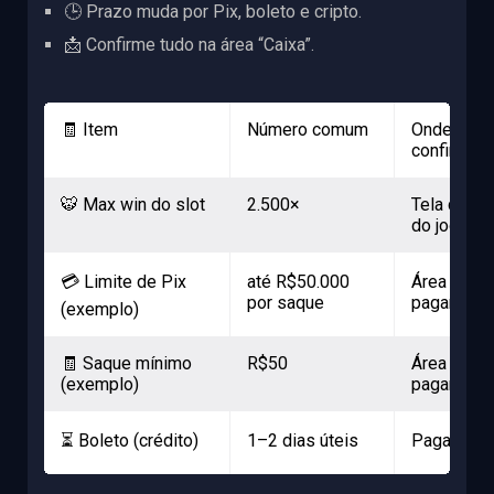
🕒 Prazo muda por Pix, boleto e cripto.
📩 Confirme tudo na área “Caixa”.
🧾 Item
Número comum
Onde
confirmar
🐯 Max win do slot
2.500×
Tela de in
do jogo
💳 Limite de Pix
até R$50.000
Área de
por saque
pagament
(exemplo)
🧾 Saque mínimo
R$50
Área de
(exemplo)
pagament
⏳ Boleto (crédito)
1–2 dias úteis
Pagament