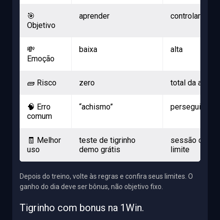
🎯
aprender
controlar banc
Objetivo
💸
baixa
alta
Emoção
🧱 Risco
zero
total da apost
🧠 Erro
“achismo”
perseguir per
comum
🧾 Melhor
teste de tigrinho
sessão curta
uso
demo grátis
limite
Depois do treino, volte às regras e confira seus limites. O
ganho do dia deve ser bônus, não objetivo fixo.
Tigrinho com bonus na 1Win.