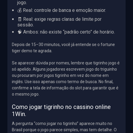
jogo.
💰 Real: controle de banca e emoção maior.
🧾 Real: exige regras claras de limite por
sessão.
🧠 Ambos: não existe “padrão certo” de horário.
Depois de 15–30 minutos, você já entende se o fortune
tiger demo te agrada.
Se aparecer dúvida por nomes, lembre que tigrinho jogo é
só apelido. Alguns jogadores escrevem jogo do triguinho
ou procuram por jogos tigrinho em vez do nome em
inglês. Use isso apenas como termo de busca. No final,
confirme a tela de informação do slot para garantir que é
o mesmo jogo.
Como jogar tigrinho no cassino online
1Win.
A pergunta “como jogar no tigrinho” aparece muito no
Brasil porque o jogo parece simples, mas tem detalhe. O