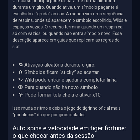
O recurso principal pode disparar de forma aleatória
durante um giro. Quando ativa, um símbolo pagante é
escolhido e “gruda” ao cair. A rodada vira uma sequência
de respins, onde só aparecem o símbolo escolhido, Wilds e
espaços vazios. O recurso termina quando um respin cai
só com vazios, ou quando não entra símbolo novo. Essa
descrição aparece em guias que replicam as regras do
slot.
🔁 Ativação aleatória durante o giro.
🧲 Símbolos ficam “sticky” ao acertar.
🐾 Wild pode entrar e ajudar a completar linha.
🛑 Para quando não há novo símbolo.
🎯 Pode formar tela cheia e ativar x10.
Isso muda o ritmo e deixa o jogo do tigrinho oficial mais
“por blocos” do que por giros isolados.
Auto spins e velocidade em tiger fortune:
o que checar antes da sessão.