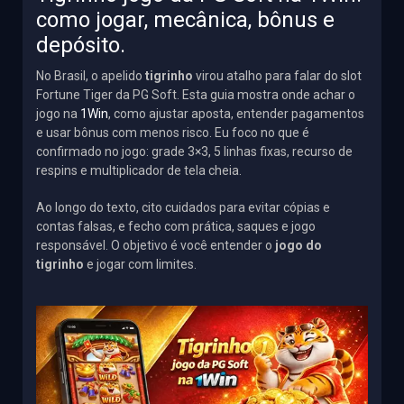
como jogar, mecânica, bônus e
depósito.
No Brasil, o apelido
tigrinho
virou atalho para falar do slot
Fortune Tiger da PG Soft. Esta guia mostra onde achar o
jogo na
1Win
, como ajustar aposta, entender pagamentos
e usar bônus com menos risco. Eu foco no que é
confirmado no jogo: grade 3×3, 5 linhas fixas, recurso de
respins e multiplicador de tela cheia.
Ao longo do texto, cito cuidados para evitar cópias e
contas falsas, e fecho com prática, saques e jogo
responsável. O objetivo é você entender o
jogo do
tigrinho
e jogar com limites.