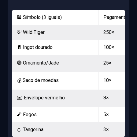
🎴 Símbolo (3 iguais)
Pagamento
🐯 Wild Tiger
250×
🧧 Ingot dourado
100×
🟢 Ornamento/Jade
25×
💰 Saco de moedas
10×
✉️ Envelope vermelho
8×
🧨 Fogos
5×
🍊 Tangerina
3×