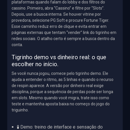
plataformas quando falam do lobby e dos filtros do
cassino. Primeiro, abra “Cassino” e filtre por “Slots”.
Depois, use a busca interna. Se houver vitrine por
provedora, selecione PG Soft e procure Fortune Tiger.
Esse caminho reduz erro de clique e evita entrar em
páginas externas que tentam “vender” link do tigrinho em
redes sociais. O atalho certo é sempre a busca dentro da
conta.
Tigrinho demo vs dinheiro real: o que
escolher no início.
Se você nunca jogou, comece pelo tigrinho demo. Ele
ajuda a entender o ritmo, as 5 linhas e quando o recurso
de respin aparece. A versão por dinheiro real exige
disciplina, porque a sequência de perdas pode ser longa
em slots. Mesmo quando você migra, trate isso como
teste e mantenha aposta baixa no começo do jogo do
triguinho.
🧪 Demo: treino de interface e sensação do