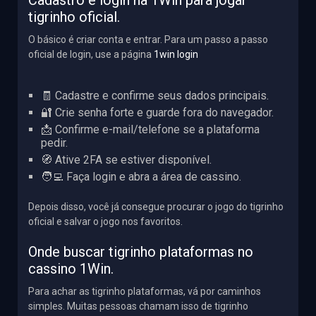
tigrinho oficial.
O básico é criar conta e entrar. Para um passo a passo
oficial de login, use a página
1win login
🧾 Cadastre e confirme seus dados principais.
🔐 Crie senha forte e guarde fora do navegador.
📩 Confirme e-mail/telefone se a plataforma
pedir.
🧭 Ative 2FA se estiver disponível.
🧑‍💻 Faça login e abra a área de cassino.
Depois disso, você já consegue procurar o jogo do tigrinho
oficial e salvar o jogo nos favoritos.
Onde buscar tigrinho plataformas no
cassino 1Win.
Para achar as tigrinho plataformas, vá por caminhos
simples. Muitas pessoas chamam isso de tigrinho