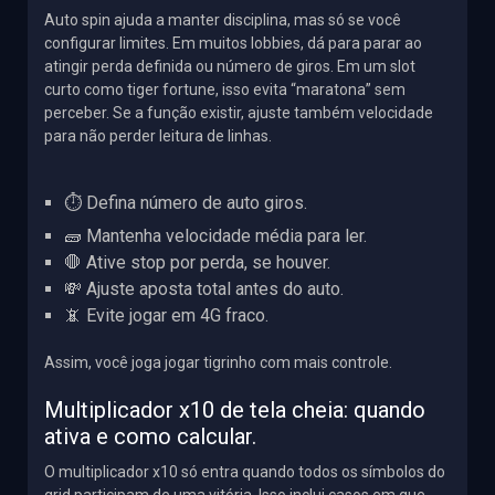
Auto spin ajuda a manter disciplina, mas só se você
configurar limites. Em muitos lobbies, dá para parar ao
atingir perda definida ou número de giros. Em um slot
curto como tiger fortune, isso evita “maratona” sem
perceber. Se a função existir, ajuste também velocidade
para não perder leitura de linhas.
⏱️ Defina número de auto giros.
🧱 Mantenha velocidade média para ler.
🛑 Ative stop por perda, se houver.
💸 Ajuste aposta total antes do auto.
📵 Evite jogar em 4G fraco.
Assim, você joga jogar tigrinho com mais controle.
Multiplicador x10 de tela cheia: quando
ativa e como calcular.
O multiplicador x10 só entra quando todos os símbolos do
grid participam de uma vitória. Isso inclui casos em que