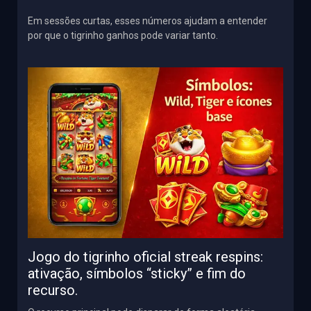
Em sessões curtas, esses números ajudam a entender
por que o tigrinho ganhos pode variar tanto.
Jogo do tigrinho oficial streak respins:
ativação, símbolos “sticky” e fim do
recurso.