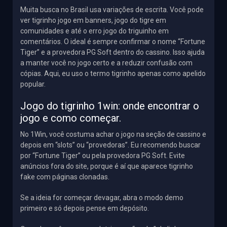
Muita busca no Brasil usa variações de escrita. Você pode
ver tigrinho jogo em banners, jogo do tigre em
comunidades e até o erro jogo do triguinho em
comentários. O ideal é sempre confirmar o nome “Fortune
Tiger” e a provedora PG Soft dentro do cassino. Isso ajuda
a manter você no jogo certo e a reduzir confusão com
cópias. Aqui, eu uso o termo tigrinho apenas como apelido
popular.
Jogo do tigrinho 1win: onde encontrar o
jogo e como começar.
No 1Win, você costuma achar o jogo na seção de cassino e
depois em “slots” ou “provedoras”. Eu recomendo buscar
por “Fortune Tiger” ou pela provedora PG Soft. Evite
anúncios fora do site, porque é aí que aparece tigrinho
fake com páginas clonadas.
Se a ideia for começar devagar, abra o modo demo
primeiro e só depois pense em depósito.