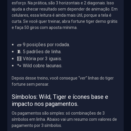
esforço. Na prática, são 3 horizontais e 2 diagonais. Isso
ajuda a checar resultado sem depender de animação. Em
celulares, essa leitura é ainda mais útil, porque a tela é
curta. Se você quer treinar, abra fortune tiger demo grátis
e faça 50 giros com aposta mínima.
🧱 9 posições por rodada.
🧵 5 padrões de linha.
🧮 Vitória por 3 iguais.
🐾 Wild cobre lacunas.
Depois desse treino, você consegue “ver” linhas do tiger
fortune sem pensar.
Símbolos: Wild, Tiger e ícones base e
impacto nos pagamentos.
Os pagamentos são simples: só combinações de 3
símbolos em linha. Abaixo vai um resumo com valores de
pagamento por 3 símbolos.