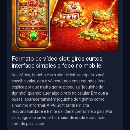
Formato de vídeo slot: giros curtos,
interface simples e foco no mobile.
Na prática, tigrinho é um slot de leitura rápida: você
escolhe valor, gira e vê resultado em segundos. Isso
explica por que muita gente pesquisa “joguinho do
tigrinho” quando quer algo direto no celular. Em outra
busca, aparece também joguinho do tigrinho como
sinônimo informal. A PG Soft também cita
responsabilidade e limite de idade conforme o país. Por
isso, jogue só se você for maior de idade e isso fizer
sentido para você.